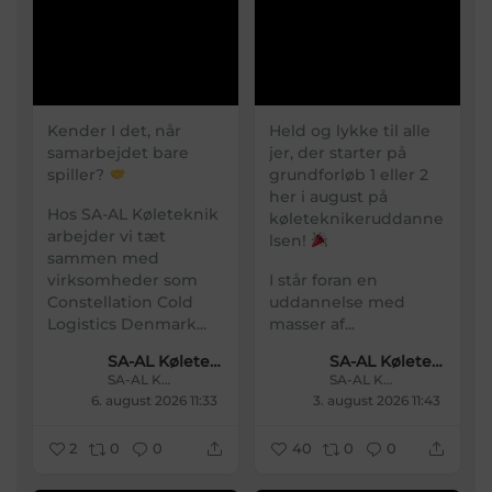
Kender I det, når
Held og lykke til alle
samarbejdet bare
jer, der starter på
spiller?
grundforløb 1 eller 2
her i august på
Hos SA-AL Køleteknik
køleteknikeruddanne
arbejder vi tæt
lsen!
sammen med
virksomheder som
I står foran en
Constellation Cold
uddannelse med
Logistics Denmark...
masser af...
SA-AL Køleteknik
SA-AL Køleteknik
SA-AL Køleteknik
SA-AL Køleteknik
6. august 2026 11:33
3. august 2026 11:43
2
0
0
40
0
0