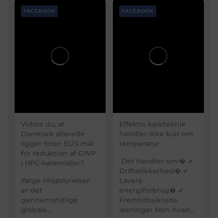
FACEBOOK
FACEBOOK
Vidste du, at
Effektiv køleteknik
Danmark allerede
handler ikke kun om
ligger foran EU’s mål
temperatur.
for reduktion af GWP
Det handler om:�
✔
i HFC-kølemidler?
Driftssikkerhed�
✔
Ifølge Miljøstyrelsen
Lavere
er det
energiforbrug�
✔
gennemsnitlige
Fremtidssikrede
globale...
løsninger
Men hvad...