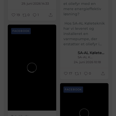
et oliefyr med en
29. juni 2026 14:33
mere energieffektiv
løsning?
19
0
1
Hos SA-AL Køleteknik
har vi leveret og
FACEBOOK
installeret en
varmepumpe, der
erstatter et oliefyr i...
SA-AL Køleteknik
SA-AL Køleteknik
24. juni 2026 10:18
17
1
0
FACEBOOK