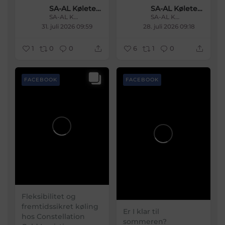
SA-AL Køleteknik
SA-AL Køleteknik
SA-AL Køleteknik
SA-AL Køleteknik
31. juli 2026 09:59
28. juli 2026 09:18
1
0
0
6
1
0
FACEBOOK
FACEBOOK
Fleksibilitet og
fremtidssikret køling
Er I klar til
hos Constellation
sommeren?