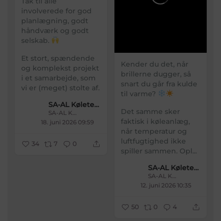
Tak til alle
involverede for god
planlægning, godt
håndværk og godt
selskab.
Et stort, spændende
Kender du det, når
og komplekst projekt
brillerne dugger, så
i et samarbejde, som
snart du går fra kulde
vi er (meget) stolte af.
til varme?
SA-AL Køleteknik
Det samme sker
SA-AL Køleteknik
faktisk i køleanlæg,
18. juni 2026 09:59
når temperatur og
luftfugtighed ikke
34
7
0
spiller sammen.
Opl...
SA-AL Køleteknik
SA-AL Køleteknik
12. juni 2026 10:35
50
0
4