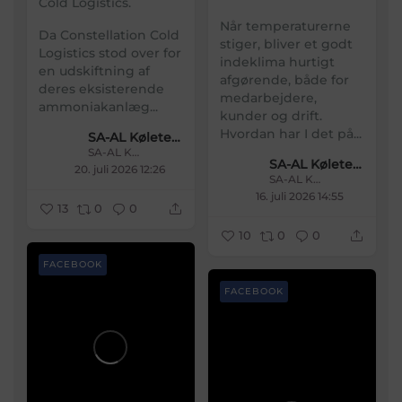
Cold Logistics.
Når temperaturerne
Da Constellation Cold
stiger, bliver et godt
Logistics stod over for
indeklima hurtigt
en udskiftning af
afgørende, både for
deres eksisterende
medarbejdere,
ammoniakanlæg...
kunder og drift.
Hvordan har I det på...
SA-AL Køleteknik
SA-AL Køleteknik
SA-AL Køleteknik
20. juli 2026 12:26
SA-AL Køleteknik
16. juli 2026 14:55
13
0
0
10
0
0
FACEBOOK
FACEBOOK