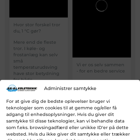
Hvor stor forskel tror
du, 1 °C gør?
Mere end de fleste
tror.
I køle- og
frostanlæg kan selv
små
Vi er os selv sammen
temperaturudsving
- for en bedre service
have stor betydning
for både...
Hos SA-AL Køleteknik
Administrer samtykke
tror vi på, at de
SA-AL Køleteknik
bedste løsninger
SA-AL Køleteknik
starter med
For at give dig de bedste oplevelser bruger vi
12. juli 2026 13:14
mennesker. Derfor er
teknologier som cookies til at gemme og/eller få
det vigtigt for os, at
adgang til enhedsoplysninger. Hvis du giver dit
6
0
0
der er plads til...
samtykke til disse teknologier, kan vi behandle data
som f.eks. browsingadfærd eller unikke ID'er på dette
SA-AL Køleteknik
websted. Hvis du ikke giver dit samtykke eller trækker
FACEBOOK
SA-AL Køleteknik