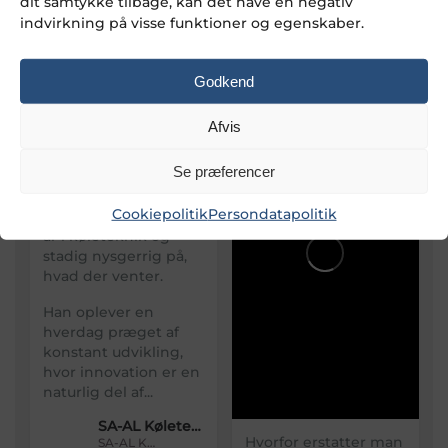
dit samtykke tilbage, kan det have en negativ
8. juli 2026 13:01
indvirkning på visse funktioner og egenskaber.
34
4
2
Godkend
FACEBOOK
Afvis
Se præferencer
Cookiepolitik
Persondatapolitik
Mød Alexander
�12
år i køleteknik og
stadig nysgerrig på,
hvad der venter.
Han oplever en
hverdag præget af
konstant udvikling,
hvor innovation er en
naturlig del af...
SA-AL Køleteknik
Hvorfor erstatter man
SA-AL Køleteknik