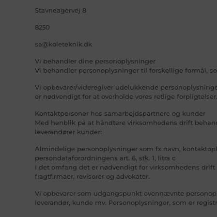
Stavneagervej 8
8250
sa@koleteknik.dk
Vi behandler dine personoplysninger
Vi behandler personoplysninger til forskellige formål,
Vi opbevarer/videregiver udelukkende personoplysninger,
er nødvendigt for at overholde vores retlige forpligtelser
Kontaktpersoner hos samarbejdspartnere og kunder
Med henblik på at håndtere virksomhedens drift behand
leverandører kunder:
Almindelige personoplysninger som fx navn, kontaktoplysn
persondataforordningens art. 6, stk. 1, litra c
I det omfang det er nødvendigt for virksomhedens drift 
fragtfirmaer, revisorer og advokater.
Vi opbevarer som udgangspunkt ovennævnte personoplys
leverandør, kunde mv. Personoplysninger, som er registr