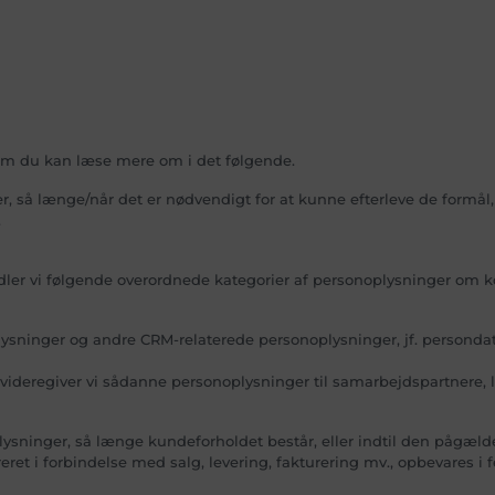
 som du kan læse mere om i det følgende.
 så længe/når det er nødvendigt for at kunne efterleve de formål, 
.
ler vi følgende overordnede kategorier af personoplysninger om 
inger og andre CRM-relaterede personoplysninger, jf. persondatafor
videregiver vi sådanne personoplysninger til samarbejdspartnere, l
ninger, så længe kundeforholdet består, eller indtil den pågæld
eret i forbindelse med salg, levering, fakturering mv., opbevares