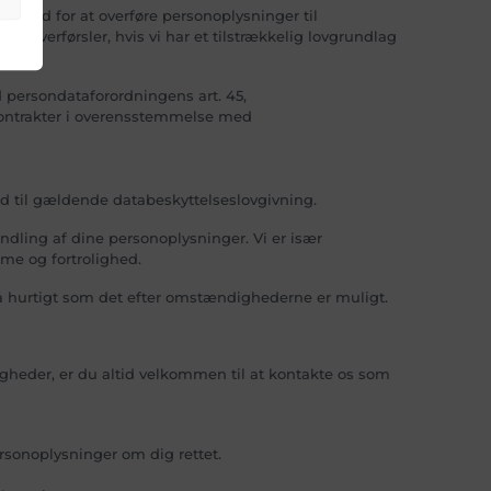
e ud for at overføre personoplysninger til
e overførsler, hvis vi har et tilstrækkelig lovgrundlag
 persondataforordningens art. 45,
dkontrakter i overensstemmelse med
ld til gældende databeskyttelseslovgivning.
ndling af dine personoplysninger. Vi er især
me og fortrolighed.
 så hurtigt som det efter omstændighederne er muligt.
tigheder, er du altid velkommen til at kontakte os som
ersonoplysninger om dig rettet.