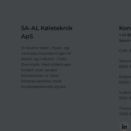
SA-AL Køleteknik
Kon
+45 8
ApS
Send 
Vi leverer køle-, fryse- og
CVR:
3
varmepumpeløsninger til
detail og industri i hele
Stavn
Danmark. Med afdelinger
8250 
fordelt over landet
kombinerer vi lokal
Esbjer
tilstedeværelse med
6000 
landsdækkende styrke.
Indkil
9210 
Thorsv
4100 