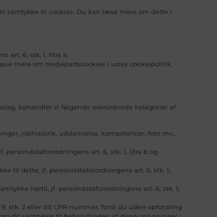
r samtykke til cookies. Du kan læse mere om dette i
t. 6, stk. 1, litra a.
læse mere om tredjepartscookies i vores cookiepolitik.
slag, behandler vi følgende overordnede kategorier af
nger, jobhistorik, uddannelse, kompetencer, foto mv.,
persondataforordningens art. 6, stk. 1, litra b og
til dette, jf. persondataforordningens art. 6, stk. 1,
tykke hertil, jf. persondataforordningens art. 6, stk. 1,
9, stk. 2 eller dit CPR-nummer, fordi du uden opfordring
om dit samtykke til behandlingen af disse oplysninger i