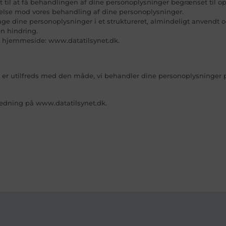
t til at få behandlingen af dine personoplysninger begrænset til o
dsigelse mod vores behandling af dine personoplysninger.
odtage dine personoplysninger i et struktureret, almindeligt anvendt
n hindring.
s hjemmeside: www.datatilsynet.dk.
du er utilfreds med den måde, vi behandler dine personoplysninger på.
ledning på www.datatilsynet.dk.