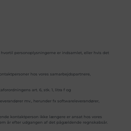
hvortil personoplysningerne er indsamlet, eller hvis det
kontaktpersoner hos vores samarbejdspartnere,
ordningens art. 6, stk. 1, litra f og
everandører mv., herunder fx softwareleverandører,
ende kontaktperson ikke længere er ansat hos vores
 i fem år efter udgangen af det pågældende regnskabsår.