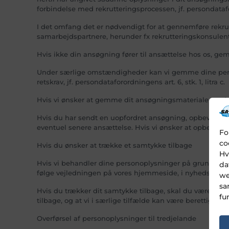
forbindelse med rekrutteringsprocessen, jf. persondataforor
I det omfang det er nødvendigt for at gennemføre rekrut
samarbejdspartnere, herunder fx rekrutteringskonsulen
Hvis ikke din ansøgning fører til ansættelse hos os, ge
Under særlige omstændigheder kan vi gemme dine persono
retskrav, jf. persondataforordningens art. 6, stk. 1, litra c.
Hvis vi ønsker at gemme dit ansøgningsmateriale med henb
Hvis du har sendt en uopfordret ansøgning, opbevarer vi
eventuel senere ansættelse. Hvis vi ønsker at opbevare di
Fo
co
Hvis du ønsker at trække et samtykke tilbage
Hv
Hvis vi behandler dine personoplysninger på grundlag af
da
følge vejledningen på vores hjemmeside, i nyhedsbreve
we
sa
Hvis du trækker dit samtykke tilbage, skal du være opm
fu
tilbage, og at vi i særlige tilfælde kan være berettigede
Overførsel af personoplysninger til tredjelande