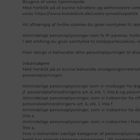
Brugere af vores hjemmeside
Med henblik på at kunne håndtere og administrere vore
vores https://www.koleteknik.dk/cookie-privatlivspolitik
Alt afhængig af hvilke cookies du giver samtykke til, k
Almindelige personoplysninger som fx IP-adresse, hvilke 
I det omfang du giver samtykke til tredjepartscookies, v
Hvor længe vi behandler dine personoplysninger til diss
Jobansøgere
Med henblik på at kunne behandle ansøgningsmateriale, 
personoplysninger:
Almindelige personoplysninger som vi modtager fra dig 
jf. persondataforordningens art. 6, stk. 1, litra b og person
Almindelige personoplysninger, som vi indsamler fra offe
persondataforordningens art. 6, stk. 1, litra f
Almindelige personoplysninger, som vi indsamler fra dine 
litra a.
Almindelige personoplysninger, som vi indsamler i forbin
litra a.
Hvis vi behandler særlige kategorier af personoplysning
hertil har angivet sådanne oplysninger i dit ansøgnings