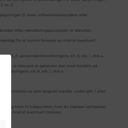
, nr. 2.
ysninger til vores softwareleverandører eller
neder efter rekrutteringsprocessen er afsluttet.
vendigt for at kunne forsvare os mod et eventuelt
l, jf. persondataforordningens art. 6, stk. 1, litra a.
vidt det er relevant at opbevare den med henblik på
ordningens art. 6, stk. 1, litra a.
d at kontakte os som angivet ovenfor under pkt. 1 eller
ndling frem til tidspunktet, hvor du trækker samtykket
vare os mod et eventuelt retskrav.