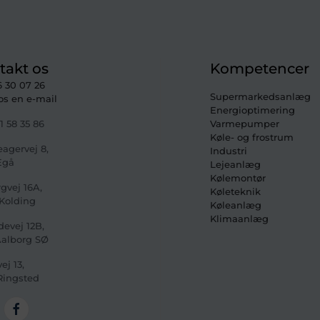
takt os
Kompetencer
6 30 07 26
Supermarkedsanlæg
os en e-mail
Energioptimering
1 58 35 86
Varmepumper
Køle- og frostrum
eagervej 8
,
Industri
Egå
Lejeanlæg
Kølemontør
gvej 16A,
Køleteknik
Kolding
Køleanlæg
Klimaanlæg
devej 12B,
Aalborg SØ
ej 13,
Ringsted