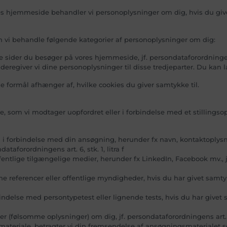
s hjemmeside behandler vi personoplysninger om dig, hvis du give
an vi behandle følgende kategorier af personoplysninger om dig:
sider du besøger på vores hjemmeside, jf. persondataforordningens ar
ideregiver vi dine personoplysninger til disse tredjeparter. Du kan 
e formål afhænger af, hvilke cookies du giver samtykke til.
som vi modtager uopfordret eller i forbindelse med et stillingsop
i forbindelse med din ansøgning, herunder fx navn, kontaktoplysni
dataforordningens art. 6, stk. 1, litra f
ntlige tilgængelige medier, herunder fx LinkedIn, Facebook mv., jf. 
referencer eller offentlige myndigheder, hvis du har givet samtykke 
delse med persontypetest eller lignende tests, hvis du har givet sam
er (følsomme oplysninger) om dig, jf. persondataforordningens art. 
materiale, betragter vi din fremsendelse af ansøgningsmaterialet s