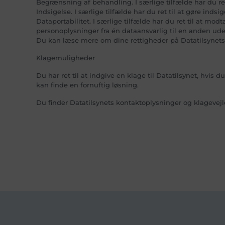
Begrænsning af behandling. I særlige tilfælde har du re
Indsigelse. I særlige tilfælde har du ret til at gøre in
Dataportabilitet. I særlige tilfælde har du ret til at m
personoplysninger fra én dataansvarlig til en anden ude
Du kan læse mere om dine rettigheder på Datatilsynet
Klagemuligheder
Du har ret til at indgive en klage til Datatilsynet, hvis 
kan finde en fornuftig løsning.
Du finder Datatilsynets kontaktoplysninger og klagevej