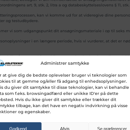
dningens art. 9, stk. 2, litra a og databeskyttelseslovens § 11, stk. 2
teringsprocessen, kan vi komme ud for at videregive dine personopl
ter og testudbydere.
mmer vi som udgangspunkt dit ansøgningsmateriale i op til seks må
plysninger i en længere periode, hvis vi vurderer, at det er nød
lik på eventuel fremtidig ansættelse, beder vi om dit samtykke herti
Administrer samtykke
 den, indtil vi har foretaget en vurdering af ansøgningen, og hvor
n ansøgning i en periode, beder vi om dit samtykke, jf. persondatafor
r at give dig de bedste oplevelser bruger vi teknologier som
okies til at gemme og/eller få adgang til enhedsoplysninger.
is du giver dit samtykke til disse teknologier, kan vi behandle
 dit samtykke, kan du til enhver tid trække dit samtykke tilbage ve
ta som f.eks. browsingadfærd eller unikke ID'er på dette
 mv.
bsted. Hvis du ikke giver dit samtykke eller trækker dit
mtykke tilbage, kan det have en negativ indvirkning på visse
ærksom på, at det ikke har betydning for lovligheden af vores beha
nktioner og egenskaber.
 til fortsat at behandle dine personoplysninger, fx for at kunne fors
Godkend
Afvis
Se præferencer