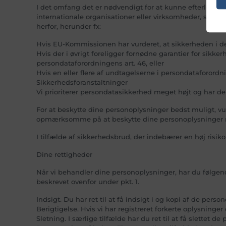
I det omfang det er nødvendigt for at kunne efterleve 
internationale organisationer eller virksomheder, som er
herfor, herunder fx:
Hvis EU-Kommissionen har vurderet, at sikkerheden i d
Hvis der i øvrigt foreligger fornødne garantier for si
persondataforordningens art. 46, eller
Hvis en eller flere af undtagelserne i persondataforordn
Sikkerhedsforanstaltninger
Vi prioriterer persondatasikkerhed meget højt og har de
For at beskytte dine personoplysninger bedst muligt, vu
opmærksomme på at beskytte dine personoplysninger mo
I tilfælde af sikkerhedsbrud, der indebærer en høj risik
Dine rettigheder
Når vi behandler dine personoplysninger, har du følgende
beskrevet ovenfor under pkt. 1.
Indsigt. Du har ret til at få indsigt i og kopi af de pers
Berigtigelse. Hvis vi har registreret forkerte oplysning
Sletning. I særlige tilfælde har du ret til at få slettet 