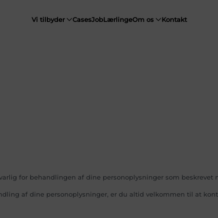
Vi tilbyder
Cases
Job
Lærlinge
Om os
Kontakt
ansvarlig for behandlingen af dine personoplysninger som beskrevet
ndling af dine personoplysninger, er du altid velkommen til at kont